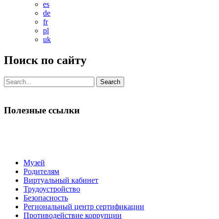
es
de
fr
pl
uk
Поиск по сайту
Search
for:
Полезные ссылки
Музей
Родителям
Виртуальный кабинет
Трудоустройство
Безопасность
Региональный центр сертификации
Противодействие коррупции