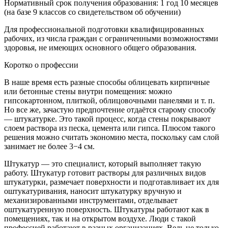
Нормативный срок получения образования: 1 год 10 месяцев
(на базе 9 классов со свидетельством об обучении)
Для профессиональной подготовки квалифицированных
рабочих, из числа граждан с ограниченными возможностями
здоровья, не имеющих основного общего образования.
Коротко о профессии
В наше время есть разные способы облицевать кирпичные
или бетонные стены внутри помещения: можно
гипсокартонном, плиткой, облицовочными панелями и т. п.
Но все же, зачастую предпочтение отдаётся старому способу
— штукатурке. Это такой процесс, когда стены покрывают
слоем раствора из песка, цемента или гипса. Плюсом такого
решения можно считать экономию места, поскольку сам слой
занимает не более 3−4 см.
Штукатур — это специалист, который выполняет такую
работу. Штукатур готовит растворы для различных видов
штукатурки, размечает поверхности и подготавливает их для
оштукатуривания, наносит штукатурку вручную и
механизированными инструментами, отделывает
оштукатуренную поверхность. Штукатуры работают как в
помещениях, так и на открытом воздухе. Люди с такой
профессией работают в разных организациях. Ведь не только