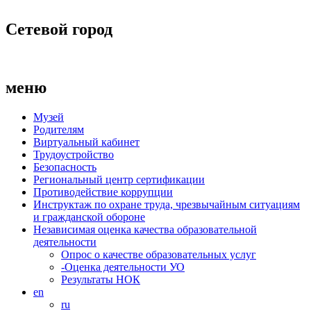
Сетевой город
меню
Музей
Родителям
Виртуальный кабинет
Трудоустройство
Безопасность
Региональный центр сертификации
Противодействие коррупции
Инструктаж по охране труда, чрезвычайным ситуациям
и гражданской обороне
Независимая оценка качества образовательной
деятельности
Опрос о качестве образовательных услуг
-Оценка деятельности УО
Результаты НОК
en
ru