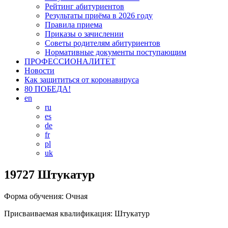
Рейтинг абитуриентов
Результаты приёма в 2026 году
Правила приема
Приказы о зачислении
Советы родителям абитуриентов
Нормативные документы поступающим
ПРОФЕССИОНАЛИТЕТ
Новости
Как защититься от коронавируса
80 ПОБЕДА!
en
ru
es
de
fr
pl
uk
19727 Штукатур
Форма обучения: Очная
Присваиваемая квалификация: Штукатур