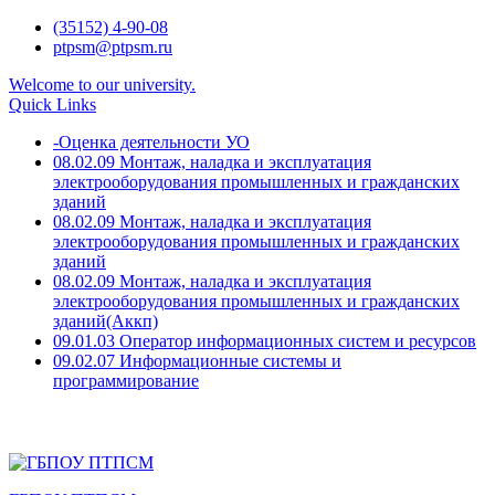
Skip
(35152) 4-90-08
to
ptpsm@ptpsm.ru
content
Welcome to our university.
Quick Links
-Оценка деятельности УО
08.02.09 Монтаж, наладка и эксплуатация
электрооборудования промышленных и гражданских
зданий
08.02.09 Монтаж, наладка и эксплуатация
электрооборудования промышленных и гражданских
зданий
08.02.09 Монтаж, наладка и эксплуатация
электрооборудования промышленных и гражданских
зданий(Аккп)
09.01.03 Оператор информационных систем и ресурсов
09.02.07 Информационные системы и
программирование