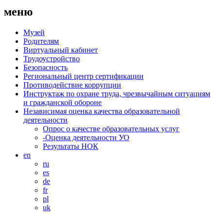
меню
Музей
Родителям
Виртуальный кабинет
Трудоустройство
Безопасность
Региональный центр сертификации
Противодействие коррупции
Инструктаж по охране труда, чрезвычайным ситуациям
и гражданской обороне
Независимая оценка качества образовательной
деятельности
Опрос о качестве образовательных услуг
-Оценка деятельности УО
Результаты НОК
en
ru
es
de
fr
pl
uk