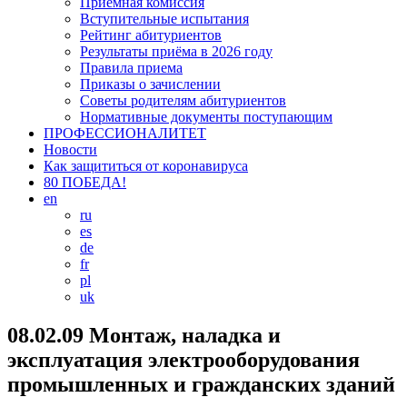
Приемная комиссия
Вступительные испытания
Рейтинг абитуриентов
Результаты приёма в 2026 году
Правила приема
Приказы о зачислении
Советы родителям абитуриентов
Нормативные документы поступающим
ПРОФЕССИОНАЛИТЕТ
Новости
Как защититься от коронавируса
80 ПОБЕДА!
en
ru
es
de
fr
pl
uk
08.02.09 Монтаж, наладка и
эксплуатация электрооборудования
промышленных и гражданских зданий