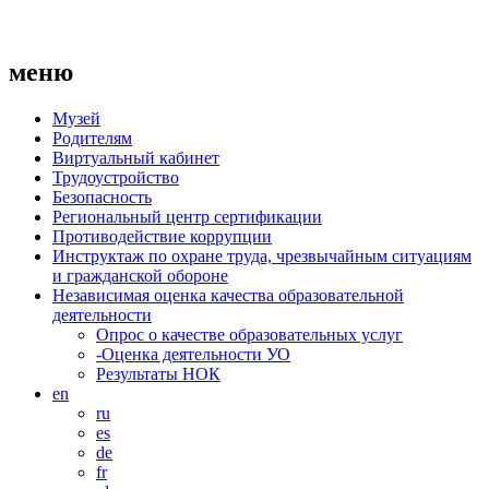
меню
Музей
Родителям
Виртуальный кабинет
Трудоустройство
Безопасность
Региональный центр сертификации
Противодействие коррупции
Инструктаж по охране труда, чрезвычайным ситуациям
и гражданской обороне
Независимая оценка качества образовательной
деятельности
Опрос о качестве образовательных услуг
-Оценка деятельности УО
Результаты НОК
en
ru
es
de
fr