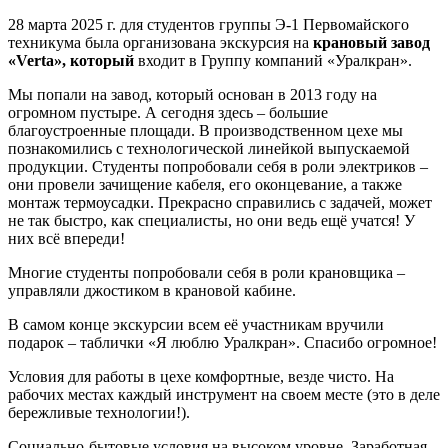
28 марта 2025 г. для студентов группы Э-1 Первомайского
техникума была организована экскурсия на
крановый завод
«Verta»,
который
входит в Группу компаний «Уралкран».
Мы попали на завод, который основан в 2013 году на
огромном пустыре. А сегодня здесь – большие
благоустроенные площади. В производственном цехе мы
познакомились с технологической линейкой выпускаемой
продукции. Студенты попробовали себя в роли электриков –
они провели зачищение кабеля, его оконцевание, а также
монтаж термоусадки. Прекрасно справились с задачей, может
не так быстро, как специалисты, но они ведь ещё учатся! У
них всё впереди!
Многие студенты попробовали себя в роли крановщика –
управляли джостиком в крановой кабине.
В самом конце экскурсии всем её участникам вручили
подарок – таблички «Я люблю Уралкран». Спасибо огромное!
Условия для работы в цехе комфортные, везде чисто. На
рабочих местах каждый инструмент на своем месте (это в деле
бережливые технологии!).
Социально-бытовые условия на высоком уровне. Заработная