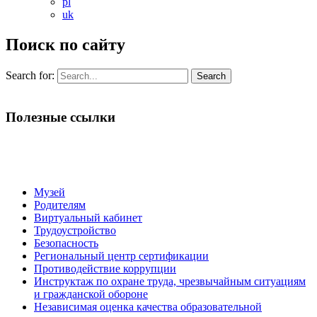
pl
uk
Поиск по сайту
Search for:
Полезные ссылки
Музей
Родителям
Виртуальный кабинет
Трудоустройство
Безопасность
Региональный центр сертификации
Противодействие коррупции
Инструктаж по охране труда, чрезвычайным ситуациям
и гражданской обороне
Независимая оценка качества образовательной