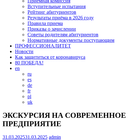
Приемная комиссия
Вступительные испытания
Рейтинг абитуриентов
Результаты приёма в 2026 году
Правила приема
Приказы о зачислении
Советы родителям абитуриентов
Нормативные документы поступающим
ПРОФЕССИОНАЛИТЕТ
Новости
Как защититься от коронавируса
80 ПОБЕДА!
en
ru
es
de
fr
pl
uk
ЭКСКУРСИЯ НА СОВРЕМЕННОЕ
ПРЕДПРИЯТИЕ
31.03.2025
31.03.2025
admin