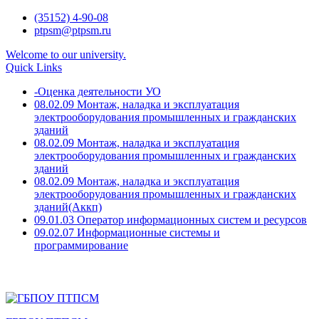
Skip
(35152) 4-90-08
to
ptpsm@ptpsm.ru
content
Welcome to our university.
Quick Links
-Оценка деятельности УО
08.02.09 Монтаж, наладка и эксплуатация
электрооборудования промышленных и гражданских
зданий
08.02.09 Монтаж, наладка и эксплуатация
электрооборудования промышленных и гражданских
зданий
08.02.09 Монтаж, наладка и эксплуатация
электрооборудования промышленных и гражданских
зданий(Аккп)
09.01.03 Оператор информационных систем и ресурсов
09.02.07 Информационные системы и
программирование