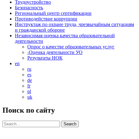
Трудоустройство
Безопасность
Региональный центр сертификации
Противодействие коррупции
Инструктаж по охране труда, чрезвычайным ситуациям
и гражданской обороне
Независимая оценка качества образовательной
деятельности
Опрос о качестве образовательных услуг
-Оценка деятельности УО
Результаты НОК
en
ru
es
de
fr
pl
uk
Поиск по сайту
Search
for: