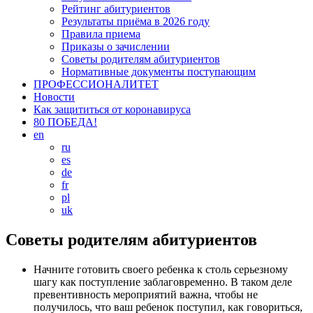
Рейтинг абитуриентов
Результаты приёма в 2026 году
Правила приема
Приказы о зачислении
Советы родителям абитуриентов
Нормативные документы поступающим
ПРОФЕССИОНАЛИТЕТ
Новости
Как защититься от коронавируса
80 ПОБЕДА!
en
ru
es
de
fr
pl
uk
Советы родителям абитуриентов
Начните готовить своего ребенка к столь серьезному
шагу как поступление заблаговременно. В таком деле
превентивность мероприятий важна, чтобы не
получилось, что ваш ребенок поступил, как говориться,