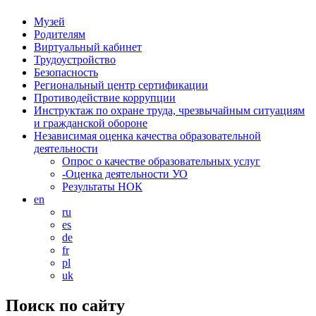
Музей
Родителям
Виртуальный кабинет
Трудоустройство
Безопасность
Региональный центр сертификации
Противодействие коррупции
Инструктаж по охране труда, чрезвычайным ситуациям
и гражданской обороне
Независимая оценка качества образовательной
деятельности
Опрос о качестве образовательных услуг
-Оценка деятельности УО
Результаты НОК
en
ru
es
de
fr
pl
uk
Поиск по сайту