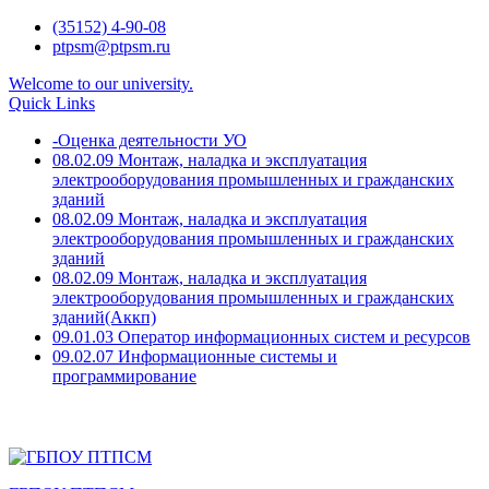
Skip
(35152) 4-90-08
to
ptpsm@ptpsm.ru
content
Welcome to our university.
Quick Links
-Оценка деятельности УО
08.02.09 Монтаж, наладка и эксплуатация
электрооборудования промышленных и гражданских
зданий
08.02.09 Монтаж, наладка и эксплуатация
электрооборудования промышленных и гражданских
зданий
08.02.09 Монтаж, наладка и эксплуатация
электрооборудования промышленных и гражданских
зданий(Аккп)
09.01.03 Оператор информационных систем и ресурсов
09.02.07 Информационные системы и
программирование