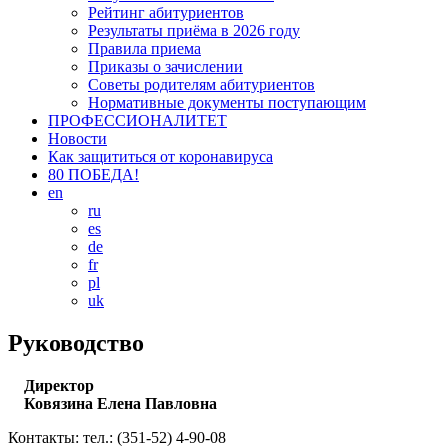
Рейтинг абитуриентов
Результаты приёма в 2026 году
Правила приема
Приказы о зачислении
Советы родителям абитуриентов
Нормативные документы поступающим
ПРОФЕССИОНАЛИТЕТ
Новости
Как защититься от коронавируса
80 ПОБЕДА!
en
ru
es
de
fr
pl
uk
Руководство
Директор
Ковязина Елена Павловна
Контакты: тел.: (351-52) 4-90-08