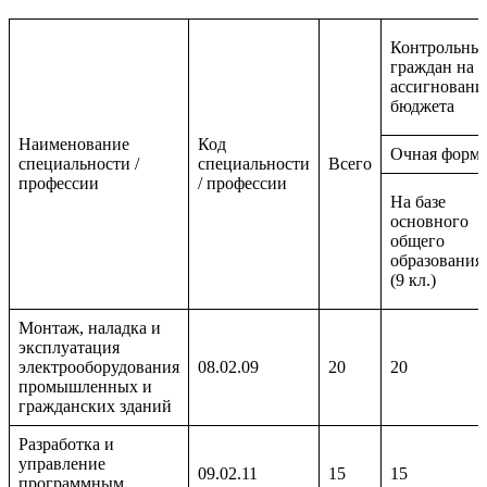
Контрольны
граждан на б
ассигновани
бюджета
Наименование
Код
Очная форма
специальности /
специальности
Всего
профессии
/ профессии
На базе
основного
общего
образования
(9 кл.)
Монтаж, наладка и
эксплуатация
электрооборудования
08.02.09
20
20
промышленных и
гражданских зданий
Разработка и
управление
09.02.11
15
15
программным