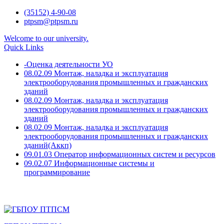
Skip
(35152) 4-90-08
to
ptpsm@ptpsm.ru
content
Welcome to our university.
Quick Links
-Оценка деятельности УО
08.02.09 Монтаж, наладка и эксплуатация
электрооборудования промышленных и гражданских
зданий
08.02.09 Монтаж, наладка и эксплуатация
электрооборудования промышленных и гражданских
зданий
08.02.09 Монтаж, наладка и эксплуатация
электрооборудования промышленных и гражданских
зданий(Аккп)
09.01.03 Оператор информационных систем и ресурсов
09.02.07 Информационные системы и
программирование