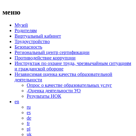
меню
Музей
Родителям
Виртуальный кабинет
Трудоустройство
Безопасность
Региональный центр сертификации
Противодействие коррупции
Инструктаж по охране труда, чрезвычайным ситуациям
и гражданской обороне
Независимая оценка качества образовательной
деятельности
Опрос о качестве образовательных услуг
-Оценка деятельности УО
Результаты НОК
en
ru
es
de
fr
pl
uk