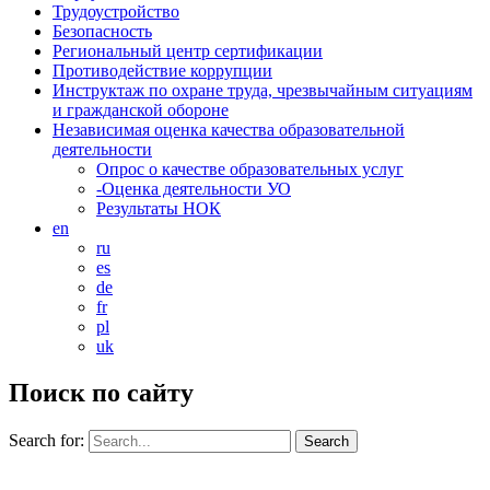
Трудоустройство
Безопасность
Региональный центр сертификации
Противодействие коррупции
Инструктаж по охране труда, чрезвычайным ситуациям
и гражданской обороне
Независимая оценка качества образовательной
деятельности
Опрос о качестве образовательных услуг
-Оценка деятельности УО
Результаты НОК
en
ru
es
de
fr
pl
uk
Поиск по сайту
Search for: