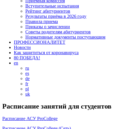
Приемная комиссия
Вступительные испытания
Рейтинг абитуриентов
Результаты приёма в 2026 году
Правила приема
Приказы о зачислении
Советы родителям абитуриентов
Нормативные документы поступающим
ПРОФЕССИОНАЛИТЕТ
Новости
Как защититься от коронавируса
80 ПОБЕДА!
en
ru
es
de
fr
pl
uk
Расписание занятий для студентов
Расписание АСУ ProCollege
Расписание АСУ ProCollege (Сеть)