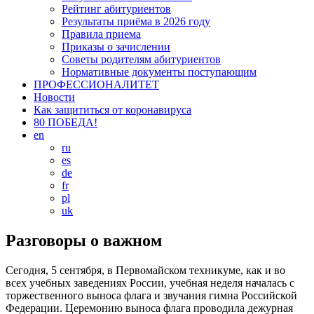
Рейтинг абитуриентов
Результаты приёма в 2026 году
Правила приема
Приказы о зачислении
Советы родителям абитуриентов
Нормативные документы поступающим
ПРОФЕССИОНАЛИТЕТ
Новости
Как защититься от коронавируса
80 ПОБЕДА!
en
ru
es
de
fr
pl
uk
Разговоры о важном
Сегодня, 5 сентября, в Первомайском техникуме, как и во
всех учебных заведениях России, учебная неделя началась с
торжественного выноса флага и звучания гимна Российской
Федерации. Церемонию выноса флага проводила дежурная