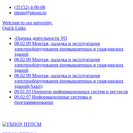
Skip
(35152) 4-90-08
to
ptpsm@ptpsm.ru
content
Welcome to our university.
Quick Links
-Оценка деятельности УО
08.02.09 Монтаж, наладка и эксплуатация
электрооборудования промышленных и гражданских
зданий
08.02.09 Монтаж, наладка и эксплуатация
электрооборудования промышленных и гражданских
зданий
08.02.09 Монтаж, наладка и эксплуатация
электрооборудования промышленных и гражданских
зданий(Аккп)
09.01.03 Оператор информационных систем и ресурсов
09.02.07 Информационные системы и
программирование