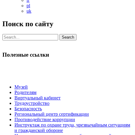
fr
pl
uk
Поиск по сайту
Search
for:
Полезные ссылки
Музей
Родителям
Виртуальный кабинет
Трудоустройство
Безопасность
Региональный центр сертификации
Противодействие коррупции
Инструктаж по охране труда, чрезвычайным ситуациям
и гражданской обороне