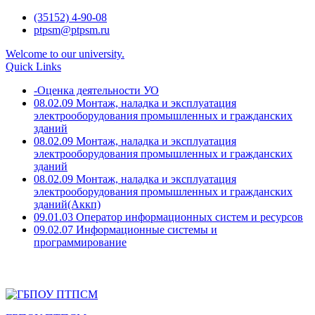
Skip
(35152) 4-90-08
to
ptpsm@ptpsm.ru
content
Welcome to our university.
Quick Links
-Оценка деятельности УО
08.02.09 Монтаж, наладка и эксплуатация
электрооборудования промышленных и гражданских
зданий
08.02.09 Монтаж, наладка и эксплуатация
электрооборудования промышленных и гражданских
зданий
08.02.09 Монтаж, наладка и эксплуатация
электрооборудования промышленных и гражданских
зданий(Аккп)
09.01.03 Оператор информационных систем и ресурсов
09.02.07 Информационные системы и
программирование