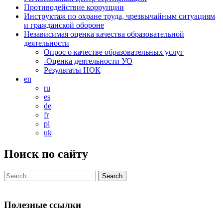
Противодействие коррупции
Инструктаж по охране труда, чрезвычайным ситуациям
и гражданской обороне
Независимая оценка качества образовательной
деятельности
Опрос о качестве образовательных услуг
-Оценка деятельности УО
Результаты НОК
en
ru
es
de
fr
pl
uk
Поиск по сайту
Search
for:
Полезные ссылки