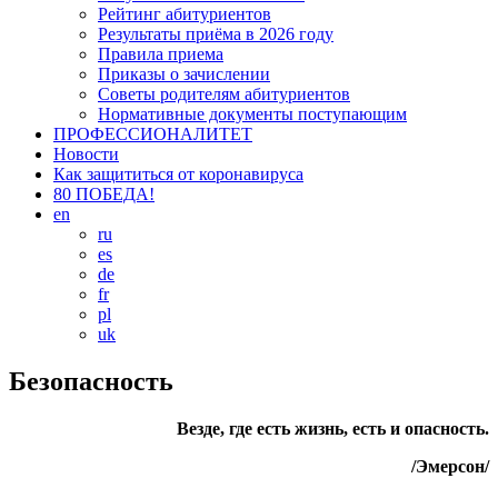
Рейтинг абитуриентов
Результаты приёма в 2026 году
Правила приема
Приказы о зачислении
Советы родителям абитуриентов
Нормативные документы поступающим
ПРОФЕССИОНАЛИТЕТ
Новости
Как защититься от коронавируса
80 ПОБЕДА!
en
ru
es
de
fr
pl
uk
Безопасность
Везде, где есть жизнь, есть и опасность.
/Эмеpсон/