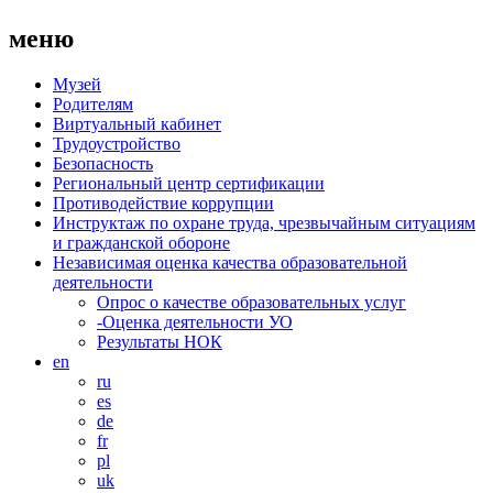
меню
Музей
Родителям
Виртуальный кабинет
Трудоустройство
Безопасность
Региональный центр сертификации
Противодействие коррупции
Инструктаж по охране труда, чрезвычайным ситуациям
и гражданской обороне
Независимая оценка качества образовательной
деятельности
Опрос о качестве образовательных услуг
-Оценка деятельности УО
Результаты НОК
en
ru
es
de
fr
pl
uk