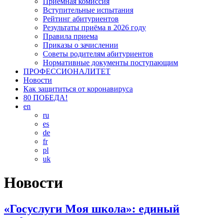
Приемная комиссия
Вступительные испытания
Рейтинг абитуриентов
Результаты приёма в 2026 году
Правила приема
Приказы о зачислении
Советы родителям абитуриентов
Нормативные документы поступающим
ПРОФЕССИОНАЛИТЕТ
Новости
Как защититься от коронавируса
80 ПОБЕДА!
en
ru
es
de
fr
pl
uk
Новости
«Госуслуги Моя школа»: единый